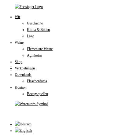
Zum
Inhalt
Wir
Geschichte
springen
Klima & Boden
Lage
Weine
Elementare Weine
Agnihotra
Shop
Verkostungen
Downloads
Flaschenfotos
Kontakt
Bezugsquellen