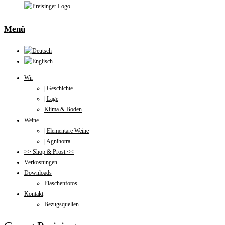
Menü
Wir
| Geschichte
| Lage
Klima & Boden
Weine
| Elementare Weine
| Agnihotra
>> Shop & Prost <<
Verkostungen
Downloads
Flaschenfotos
Kontakt
Bezugsquellen