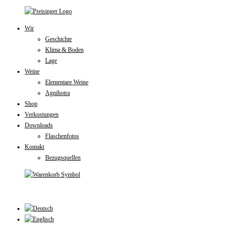
Zum
Wir
Inhalt
Geschichte
springen
Klima & Boden
Lage
Weine
Elementare Weine
Agnihotra
Shop
Verkostungen
Downloads
Flaschenfotos
Kontakt
Bezugsquellen