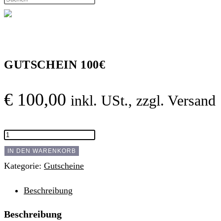
Escape
to
umschalten
close
the
GUTSCHEIN 100€
search
panel.
€
100,00
inkl. USt., zzgl. Versand
GUTSCHEIN
100€
IN DEN WARENKORB
Menge
Kategorie:
Gutscheine
Beschreibung
Beschreibung