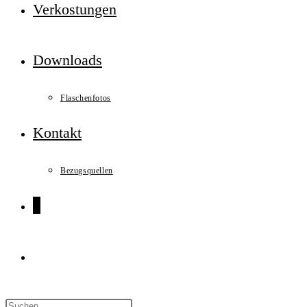
Verkostungen
Downloads
Flaschenfotos
Kontakt
Bezugsquellen
0
Website-
Suche
Press