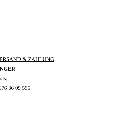
ERSAND & ZAHLUNG
INGER
ols,
676 36 09 595
t