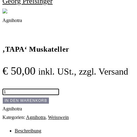
Georg Preisinger
Agnihotra
‚TAPA‘ Muska­teller
€
50,00
inkl. USt., zzgl. Versand
'TAPA'
Muska­
IN DEN WARENKORB
teller
Agnihotra
Menge
Kategorien:
Agnihotra
,
Weisswein
Beschreibung