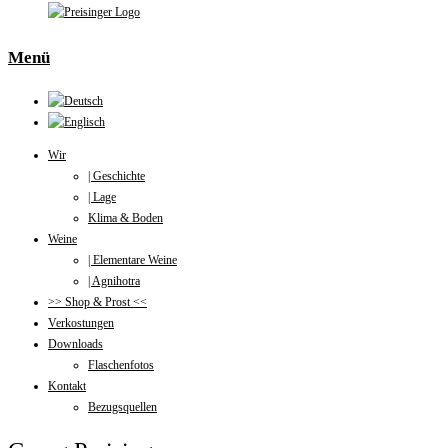
Menü
Wir
| Geschichte
| Lage
Klima & Boden
Weine
| Elementare Weine
| Agnihotra
>> Shop & Prost <<
Verkostungen
Downloads
Flaschenfotos
Kontakt
Bezugsquellen