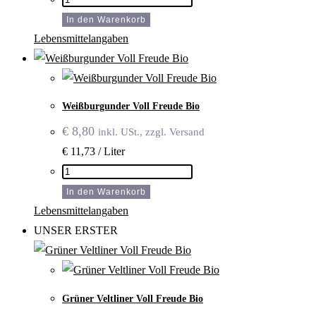
riesling
In den Warenkorb
Voll
Lebensmittelangaben
Freude
Bio
Menge
Weiß­burgunder Voll Freude Bio
€
8,80
inkl. USt., zzgl. Versand
€ 11,73 / Liter
Weiß­
burgunder
In den Warenkorb
Voll
Lebensmittelangaben
Freude
UNSER ERSTER
Bio
Menge
Grüner Veltliner Voll Freude Bio