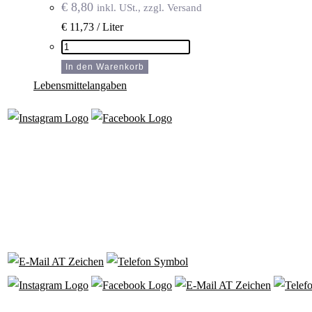
€
8,80
inkl. USt., zzgl. Versand
€ 11,73 / Liter
Grüner
Veltliner
In den Warenkorb
Voll
Lebensmittelangaben
Freude
Bio
Menge