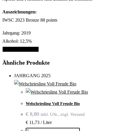
Auszeichnungen:
IWSC 2023 Bronze 88 points
Jahrgang:
2019
Alkohol:
12,5%
Zurück zum SHOP
Ähnliche Produkte
JAHRGANG 2025
Welsch­riesling Voll Freude Bio
€
8,80
inkl. USt., zzgl. Versand
€ 11,73 / Liter
Welsch­