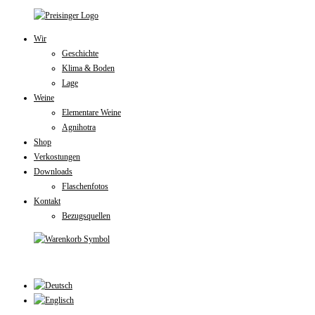
Zum
Inhalt
Wir
Geschichte
springen
Klima & Boden
Lage
Weine
Elementare Weine
Agnihotra
Shop
Verkostungen
Downloads
Flaschenfotos
Kontakt
Bezugsquellen